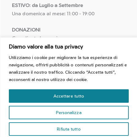
ESTIVO: da Luglio a Settembre
Una domenica al mese
:
11:00 - 19:00
DONAZIONI
Coordinate bancarie:
Diamo valore alla tua privacy
IBAN: IT25 R058 5611 6010 5057 1464 622
BIC: BPAAIT2B050
Utilizziamo i cookie per migliorare la tua esperienza di
navigazione, offrirti pubblicità o contenuti personalizzati e
Causale per detrazione fiscale:
analizzare il nostro traffico. Cliccando “Accetta tutti”,
Erogazione liberale [Nome Cognome]
acconsenti al nostro utilizzo dei cookie.
Accettare tutto
Sito web sviluppato e curato dai ragazzi e dalle ragazze di
Personalizza
Incontriamoci Aps
con l'aiuto di
Samuele Marzola
.
Rifiuta tutto