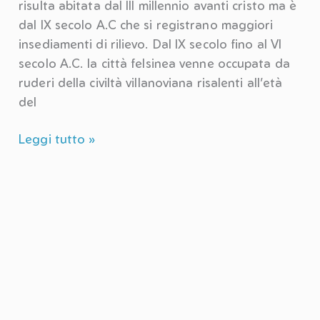
risulta abitata dal III millennio avanti cristo ma è
dal IX secolo A.C che si registrano maggiori
insediamenti di rilievo. Dal IX secolo fino al VI
secolo A.C. la città felsinea venne occupata da
ruderi della civiltà villanoviana risalenti all’età
del
Gita
Leggi tutto »
a
Bologna