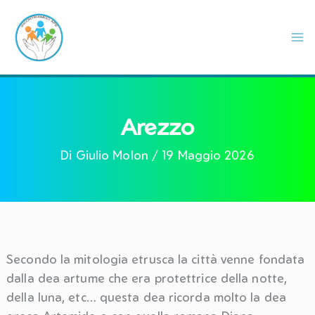
Vai
al
contenuto
Arezzo
Di
Giulio Molon
/
19 Maggio 2026
Secondo la mitologia etrusca la città venne fondata
dalla dea artume che era protettrice della notte,
della luna, etc… questa dea ricorda molto la dea