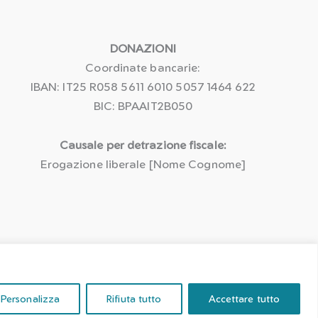
DONAZIONI
Coordinate bancarie:
IBAN: IT25 R058 5611 6010 5057 1464 622
BIC: BPAAIT2B050
Causale per detrazione fiscale:
Erogazione liberale [Nome Cognome]
di
Samuele Marzola
.
Personalizza
Rifiuta tutto
Accettare tutto