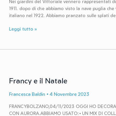
Nei giardini del Vittoriale vennero rappresentati du
1911. dopo di che abbiamo visto la nave puglia che
italiano nel 1922. Abbiamo pranzato sulle splati de
Gita
Leggi tutto »
al
Vittoriale
Francy e il Natale
Francesca Baldin
•
4 Novembre 2023
FRANCYBOLZANO,04/11/2023 OGGI HO DECORA
CON AURORA.ABBIAMO USATO:⦁ UN MIX DI COLL