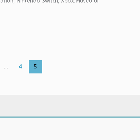
tation, Nintendo Switch, Xbox.Museo di
…
4
5