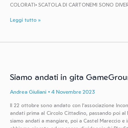
COLORATI⦁ SCATOLA DI CARTONEMI SONO DIVE
Francy
Leggi tutto »
e
il
Natale
Siamo andati in gita GameGro
Andrea Giuliani
•
4 Novembre 2023
Il 22 ottobre sono andato con l’associazione Inco
andati prima al Circolo Cittadino, passando poi al
siamo andati a mangiare, poi a Castel Mareccio e i