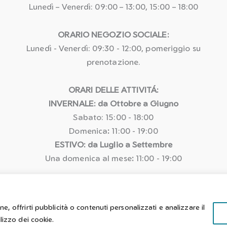
Lunedì – Venerdì: 09:00 – 13:00, 15:00 – 18:00
ORARIO NEGOZIO SOCIALE:
Lunedì - Venerdì: 09:30 - 12:00, pomeriggio su
prenotazione.
ORARI DELLE ATTIVITÁ:
INVERNALE: da Ottobre a Giugno
Sabato: 15:00 - 18:00
Domenica
:
11:00 - 19:00
ESTIVO: da Luglio a Settembre
Una domenica al mese
:
11:00 - 19:00
o e curato dai ragazzi e dalle ragazze di
Incontriamoci Aps
con l'aiuto 
e, offrirti pubblicità o contenuti personalizzati e analizzare il
ilizzo dei cookie.