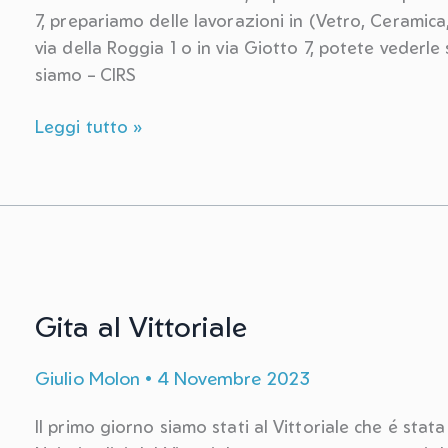
7, prepariamo delle lavorazioni in (Vetro, Ceramica
via della Roggia 1 o in via Giotto 7, potete vederle s
siamo – CIRS
La
Leggi tutto »
cooperativa
per
cui
lavoro
Gita al Vittoriale
Giulio Molon
•
4 Novembre 2023
Il primo giorno siamo stati al Vittoriale che é stat