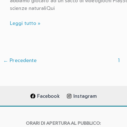
abbiamo giocato ad un sacco di videogiochi PlayS
scienze naturaliQui
Siamo
Leggi tutto »
andati
in
gita
GameGround
←
Precedente
1
Facebook
Instagram
ORARI DI APERTURA AL PUBBLICO: