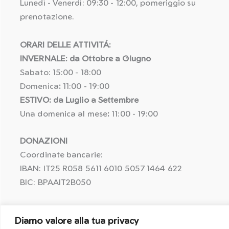
Lunedì - Venerdì: 09:30 - 12:00, pomeriggio su
prenotazione.
ORARI DELLE ATTIVITÁ:
INVERNALE: da Ottobre a Giugno
Sabato: 15:00 - 18:00
Domenica
:
11:00 - 19:00
ESTIVO: da Luglio a Settembre
Una domenica al mese
:
11:00 - 19:00
DONAZIONI
Coordinate bancarie:
IBAN: IT25 R058 5611 6010 5057 1464 622
BIC: BPAAIT2B050
Causale per detrazione fiscale:
Diamo valore alla tua privacy
Erogazione liberale [Nome Cognome]