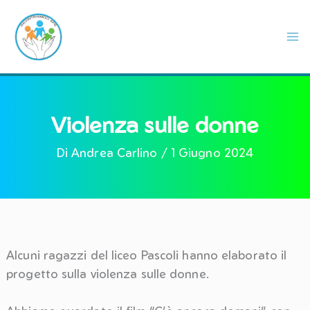
Vai
al
contenuto
Violenza sulle donne
Di
Andrea Carlino
/
1 Giugno 2024
Alcuni ragazzi del liceo Pascoli hanno elaborato il
progetto sulla violenza sulle donne.