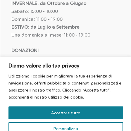
INVERNALE: da Ottobre a Giugno
Sabato: 15:00 - 18:00
Domenica
:
11:00 - 19:00
ESTIVO: da Luglio a Settembre
Una domenica al mese
:
11:00 - 19:00
DONAZIONI
Coordinate bancarie:
Diamo valore alla tua privacy
IBAN: IT25 R058 5611 6010 5057 1464 622
BIC: BPAAIT2B050
Utilizziamo i cookie per migliorare la tua esperienza di
navigazione, offrirti pubblicità o contenuti personalizzati e
Causale per detrazione fiscale:
analizzare il nostro traffico. Cliccando “Accetta tutti”,
acconsenti al nostro utilizzo dei cookie.
Erogazione liberale [Nome Cognome]
Accettare tutto
Sito web sviluppato e curato dai ragazzi e dalle ragazze di
Personalizza