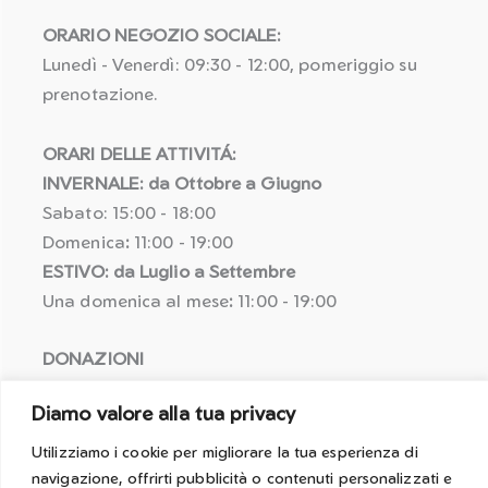
ORARIO NEGOZIO SOCIALE:
Lunedì - Venerdì: 09:30 - 12:00, pomeriggio su
prenotazione.
ORARI DELLE ATTIVITÁ:
INVERNALE: da Ottobre a Giugno
Sabato: 15:00 - 18:00
Domenica
:
11:00 - 19:00
ESTIVO: da Luglio a Settembre
Una domenica al mese
:
11:00 - 19:00
DONAZIONI
Coordinate bancarie:
Diamo valore alla tua privacy
IBAN: IT25 R058 5611 6010 5057 1464 622
BIC: BPAAIT2B050
Utilizziamo i cookie per migliorare la tua esperienza di
navigazione, offrirti pubblicità o contenuti personalizzati e